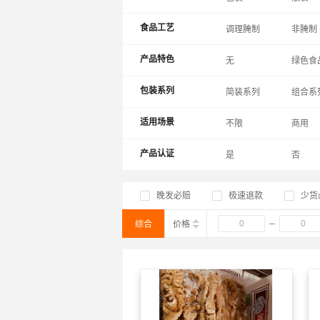
食品工艺
调理腌制
非腌制
产品特色
无
绿色食
包装系列
简装系列
组合系
适用场景
不限
商用
产品认证
是
否
晚发必赔
极速退款
少货
综合
价格