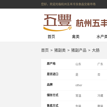
您好，欢迎光临杭州五丰冷冻食品交易市场
首页
禽类
水产
首页
猪副类
猪副产品
大肠
原产地
山东
广东
上海
辽宁
是否进口
是
否
内蒙
重庆
品牌
other
储存方式
常温
冷藏
售卖方式
包装
散装