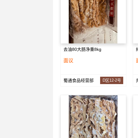
去油80大肠净重8kg
面议
蜀通食品经营部
D区12-2号