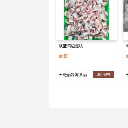
联盛鸭边腿块
面议
王艳丽冷冻食品
B区48号