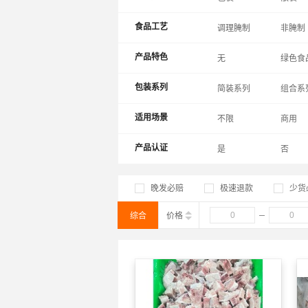
食品工艺
调理腌制
非腌制
产品特色
无
绿色食
包装系列
简装系列
组合系
适用场景
不限
商用
产品认证
是
否
晚发必赔
极速退款
少货
综合
价格