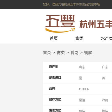
您好，欢迎光临杭州五丰冷冻食品交易市场
首页
禽类
水产
首页
禽类
鸭副
鸭腿
原产地
山东
广东
上海
辽宁
是否进口
是
否
内蒙
重庆
品牌
OTHER
储存方式
常温
冷藏
售卖方式
包装
散装