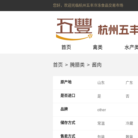
您好，欢迎光临杭州五丰冷冻食品交易市场
首页
禽类
水产
首页
腌腊类
酱肉
原产地
山东
广东
上海
辽宁
是否进口
是
否
内蒙
重庆
品牌
other
储存方式
常温
冷藏
售卖方式
包装
散装