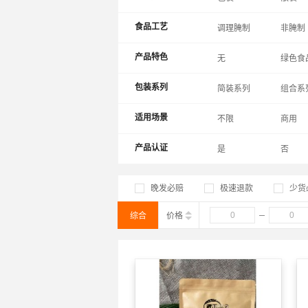
食品工艺
调理腌制
非腌制
产品特色
无
绿色食
包装系列
简装系列
组合系
适用场景
不限
商用
产品认证
是
否
晚发必赔
极速退款
少货
综合
价格