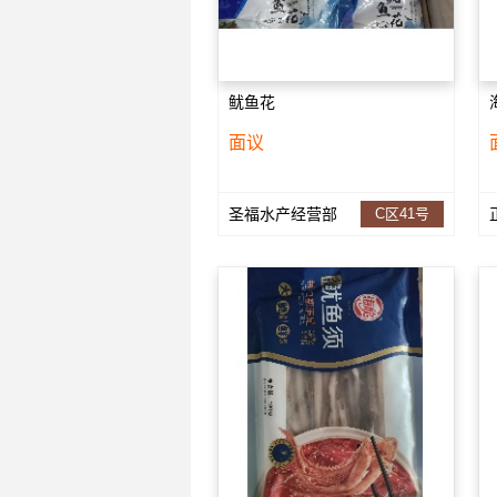
鱿鱼花
面议
圣福水产经营部
C区41号