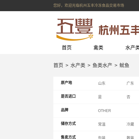
您好，欢迎光临杭州五丰冷冻食品交易市场
首页
禽类
水产
首页
水产类
鱼类水产
鱿鱼
原产地
山东
广东
上海
辽宁
是否进口
是
否
内蒙
重庆
品牌
OTHER
储存方式
常温
冷藏
售卖方式
包装
散装