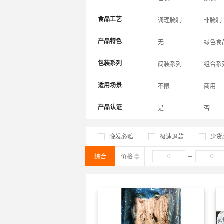
食品工艺
调理腌制
非腌制
产品特色
无
绿色食
包装系列
简装系列
组合系
适用场景
不限
商用
产品认证
是
否
晚发必赔
极速退款
少货
综合
价格