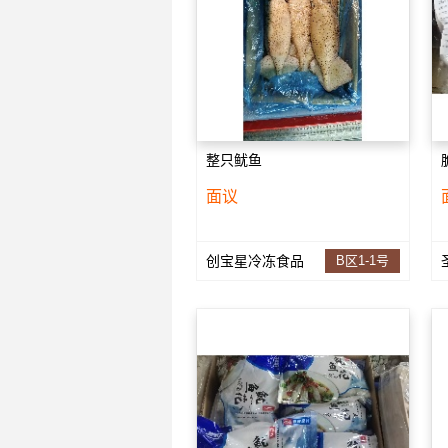
整只鱿鱼
面议
创宝星冷冻食品
B区1-1号