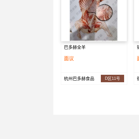
巴多赫全羊
面议
杭州巴多赫食品
D区11号